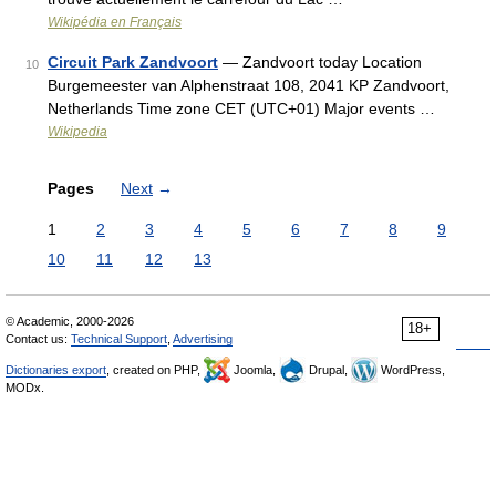
Wikipédia en Français
Circuit Park Zandvoort
— Zandvoort today Location
10
Burgemeester van Alphenstraat 108, 2041 KP Zandvoort,
Netherlands Time zone CET (UTC+01) Major events …
Wikipedia
Pages
Next
→
1
2
3
4
5
6
7
8
9
10
11
12
13
© Academic, 2000-2026
18+
Contact us:
Technical Support
,
Advertising
Dictionaries export
, created on PHP,
Joomla,
Drupal,
WordPress,
MODx.