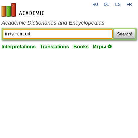
RU
DE
ES
FR
en-academic.com
Academic Dictionaries and Encyclopedias
Search!
Interpretations
Translations
Books
Игры ⚽